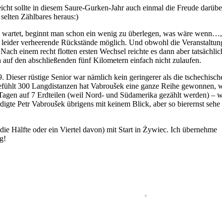
leicht sollte in diesem Saure-Gurken-Jahr auch einmal die Freude darübe
selten Zählbares heraus:)
rad wartet, beginnt man schon ein wenig zu überlegen, was wäre wenn…
 leider verheerende Rückstände möglich. Und obwohl die Veranstaltun
 einem recht flotten ersten Wechsel reichte es dann aber tatsächlic
h auf den abschließenden fünf Kilometern einfach nicht zulaufen.
9. Dieser rüstige Senior war nämlich kein geringerer als die tschechisch
n gefühlt 300 Langdistanzen hat Vabroušek eine ganze Reihe gewonnen, 
Tagen auf 7 Erdteilen (weil Nord- und Südamerika gezählt werden) – 
digte Petr Vabroušek übrigens mit keinem Blick, aber so bierernst sehe
die Hälfte oder ein Viertel davon) mit Start in Żywiec. Ich übernehme
g!