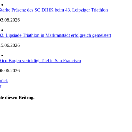
Starke Präsenz des SC DHfK beim 43. Leipziger Triathlon
03.08.2026
32. Lipsiade Triathlon in Markranstädt erfolgreich gemeistert
15.06.2026
Rico Bogen verteidigt Titel in San Francisco
06.06.2026
rück
r
ile diesen Beitrag.