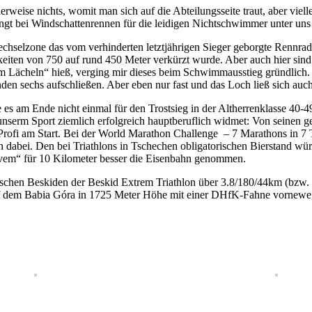
erweise nichts, womit man sich auf die Abteilungsseite traut, aber viel
ngt bei Windschattenrennen für die leidigen Nichtschwimmer unter uns 
 Wechselzone das vom verhinderten letztjährigen Sieger geborgte Renn
iten von 750 auf rund 450 Meter verkürzt wurde. Aber auch hier sind
heln“ hieß, verging mir dieses beim Schwimmausstieg gründlich. Nach
nden sechs aufschließen. Aber eben nur fast und das Loch ließ sich auc
te es am Ende nicht einmal für den Trostsieg in der Altherrenklasse 40-4
t unserm Sport ziemlich erfolgreich hauptberuflich widmet: Von seine
rofi am Start. Bei der World Marathon Challenge – 7 Marathons in 7 
 dabei. Den bei Triathlons in Tschechen obligatorischen Bierstand wür
ěvem“ für 10 Kilometer besser die Eisenbahn genommen.
esischen Beskiden der Beskid Extrem Triathlon über 3.8/180/44km (bzw. 
 auf dem Babia Góra in 1725 Meter Höhe mit einer DHfK-Fahne vornewe