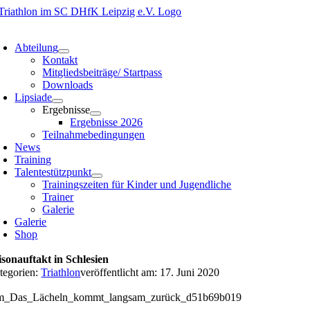
Zum
Inhalt
oggle
springen
avigation
Abteilung
Kontakt
Mitgliedsbeiträge/ Startpass
Downloads
Lipsiade
Ergebnisse
Ergebnisse 2026
Teilnahmebedingungen
News
Training
Talentestützpunkt
Trainingszeiten für Kinder und Jugendliche
Trainer
Galerie
Galerie
Shop
isonauftakt in Schlesien
tegorien:
Triathlon
veröffentlicht am: 17. Juni 2020
m_Das_Lächeln_kommt_langsam_zurück_d51b69b019