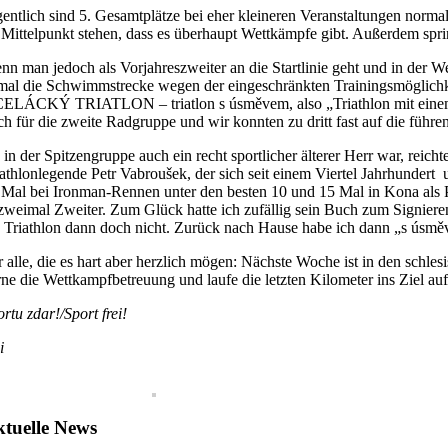
gentlich sind 5. Gesamtplätze bei eher kleineren Veranstaltungen normal
 Mittelpunkt stehen, dass es überhaupt Wettkämpfe gibt. Außerdem spri
nn man jedoch als Vorjahreszweiter an die Startlinie geht und in der
mal die Schwimmstrecke wegen der eingeschränkten Trainingsmöglichke
ELÁCKÝ TRIATLON – triatlon s úsměvem, also „Triathlon mit einem Läc
ch für die zweite Radgruppe und wir konnten zu dritt fast auf die führe
 in der Spitzengruppe auch ein recht sportlicher älterer Herr war, reich
iathlonlegende Petr Vabroušek, der sich seit einem Viertel Jahrhunder
 Mal bei Ironman-Rennen unter den besten 10 und 15 Mal in Kona als P
 zweimal Zweiter. Zum Glück hatte ich zufällig sein Buch zum Signieren
h Triathlon dann doch nicht. Zurück nach Hause habe ich dann „s úsm
r alle, die es hart aber herzlich mögen: Nächste Woche ist in den schl
rne die Wettkampfbetreuung und laufe die letzten Kilometer ins Ziel
rtu zdar!/Sport frei!
i
tuelle News