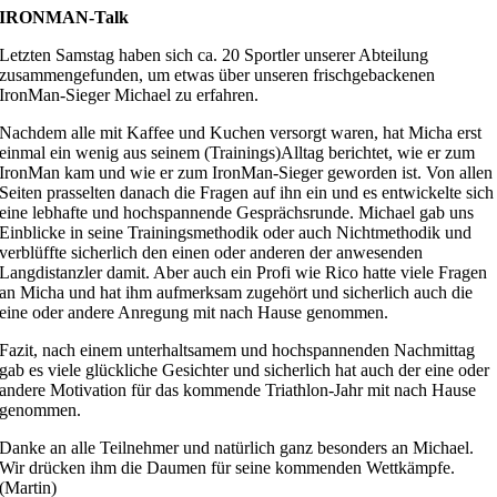
IRONMAN-Talk
Letzten Samstag haben sich ca. 20 Sportler unserer Abteilung
zusammengefunden, um etwas über unseren frischgebackenen
IronMan-Sieger Michael zu erfahren.
Nachdem alle mit Kaffee und Kuchen versorgt waren, hat Micha erst
einmal ein wenig aus seinem (Trainings)Alltag berichtet, wie er zum
IronMan kam und wie er zum IronMan-Sieger geworden ist. Von allen
Seiten prasselten danach die Fragen auf ihn ein und es entwickelte sich
eine lebhafte und hochspannende Gesprächsrunde. Michael gab uns
Einblicke in seine Trainingsmethodik oder auch Nichtmethodik und
verblüffte sicherlich den einen oder anderen der anwesenden
Langdistanzler damit. Aber auch ein Profi wie Rico hatte viele Fragen
an Micha und hat ihm aufmerksam zugehört und sicherlich auch die
eine oder andere Anregung mit nach Hause genommen.
Fazit, nach einem unterhaltsamem und hochspannenden Nachmittag
gab es viele glückliche Gesichter und sicherlich hat auch der eine oder
andere Motivation für das kommende Triathlon-Jahr mit nach Hause
genommen.
Danke an alle Teilnehmer und natürlich ganz besonders an Michael.
Wir drücken ihm die Daumen für seine kommenden Wettkämpfe.
(Martin)