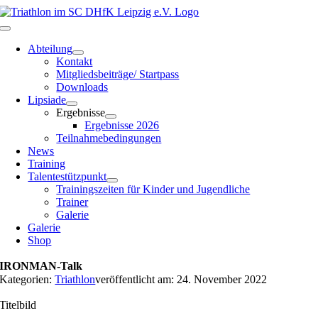
Zum
Inhalt
Toggle
springen
Navigation
Abteilung
Kontakt
Mitgliedsbeiträge/ Startpass
Downloads
Lipsiade
Ergebnisse
Ergebnisse 2026
Teilnahmebedingungen
News
Training
Talentestützpunkt
Trainingszeiten für Kinder und Jugendliche
Trainer
Galerie
Galerie
Shop
IRONMAN-Talk
Kategorien:
Triathlon
veröffentlicht am: 24. November 2022
Titelbild